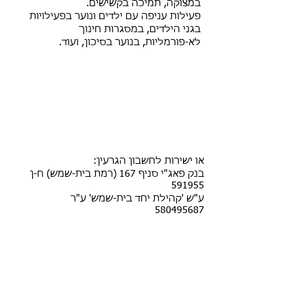
במצוקה, תמיכה בקשישים.
פעילות עניפה עם ילדים ונוער בפעילויות
בגני הילדים, במסגרות חינוך
לא-פורמליות, בנוער בסיכון, ועוד.
או ישירות לחשבון הגרעין:
בנק פאג"י סניף 167 (רמת בית-שמש) ח-ן
591955
ע"ש 'קהילת יחד בית-שמש' ע"ר
580495687
גרעין 'יחד' בית-שמש
למידע, הצטרפות והתנדבות: